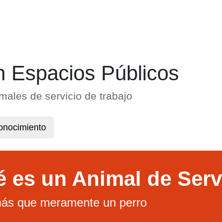
Saltar al contenido prin
n Espacios Públicos
ales de servicio de trabajo
onocimiento
 es un Animal de Serv
ás que meramente un perro